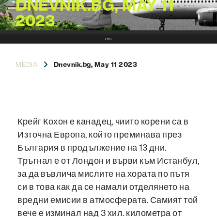
DNEVNIK.BG, MAY 11
2023
MEDIA
Dnevnik.bg, May 11 2023
Крейг Кохон е канадец, чиито корени са в
Източна Европа, който преминава през
България в продължение на 13 дни.
Тръгнал е от Лондон и върви към Истанбул,
за да въвлича мислите на хората по пътя
си в това как да се намали отделянето на
вредни емисии в атмосферата. Самият той
вече е изминал над 3 хил. километра от