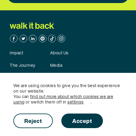
Facebook
Twitter
Linkedin
Spotify
TikTok
TikTok
Impact
About Us
The Journey
Media
Action
Contact Us
We are using cookies to give you the best experience
on our website.
You can
find out more about which cookies we are
using
or switch them off in
settings
.
©2026 Walk it Back - All rights reserved.
Sitemap
|
Privacy
Policy
|
Cookie Settings
Reject
Accept
Designed by
Naked Ideas
. Developed by
Free Thinking