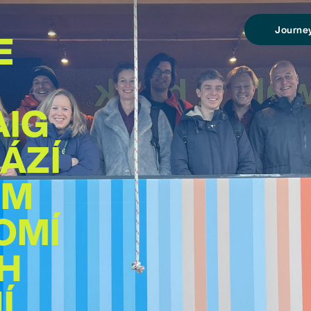
Journe
E
AIG
ÁZÍ
EM
OMÍ
H
Í