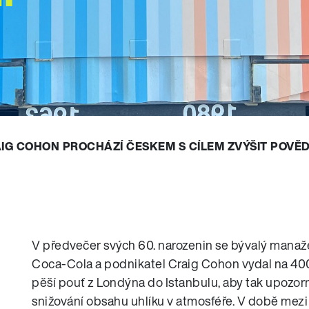
CRAIG COHON PROCHÁZÍ ČESKEM S CÍLEM ZVÝŠIT POV
V předvečer svých 60. narozenin se bývalý manaž
Coca-Cola a podnikatel Craig Cohon vydal na 4
pěší pouť z Londýna do Istanbulu, aby tak upozorn
snižování obsahu uhlíku v atmosféře. V době mezi 