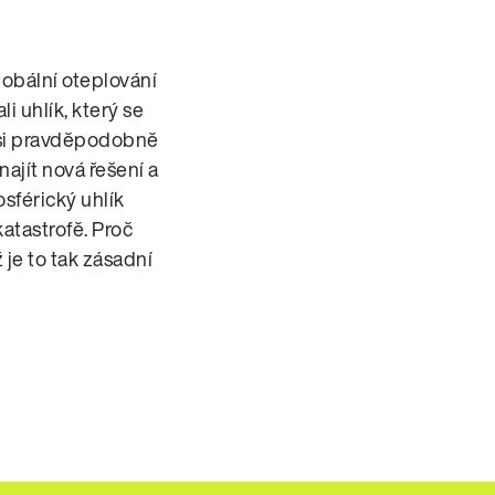
obální oteplování
i uhlík, který se
y si pravděpodobně
ajít nová řešení a
sférický uhlík
atastrofě. Proč
 je to tak zásadní